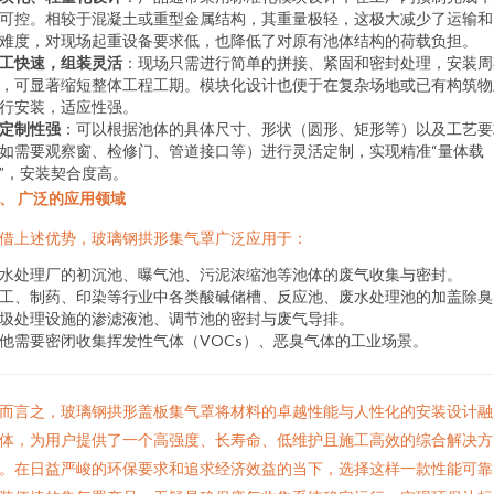
可控。相较于混凝土或重型金属结构，其重量极轻，这极大减少了运输和
难度，对现场起重设备要求低，也降低了对原有池体结构的荷载负担。
工快速，组装灵活
：现场只需进行简单的拼接、紧固和密封处理，安装周
，可显著缩短整体工程工期。模块化设计也便于在复杂场地或已有构筑物
行安装，适应性强。
定制性强
：可以根据池体的具体尺寸、形状（圆形、矩形等）以及工艺要
如需要观察窗、检修门、管道接口等）进行灵活定制，实现精准“量体载
”，安装契合度高。
、 广泛的应用领域
借上述优势，玻璃钢拱形集气罩广泛应用于：
水处理厂的初沉池、曝气池、污泥浓缩池等池体的废气收集与密封。
工、制药、印染等行业中各类酸碱储槽、反应池、废水处理池的加盖除臭
圾处理设施的渗滤液池、调节池的密封与废气导排。
他需要密闭收集挥发性气体（VOCs）、恶臭气体的工业场景。
而言之，玻璃钢拱形盖板集气罩将材料的卓越性能与人性化的安装设计融
体，为用户提供了一个高强度、长寿命、低维护且施工高效的综合解决方
。在日益严峻的环保要求和追求经济效益的当下，选择这样一款性能可靠