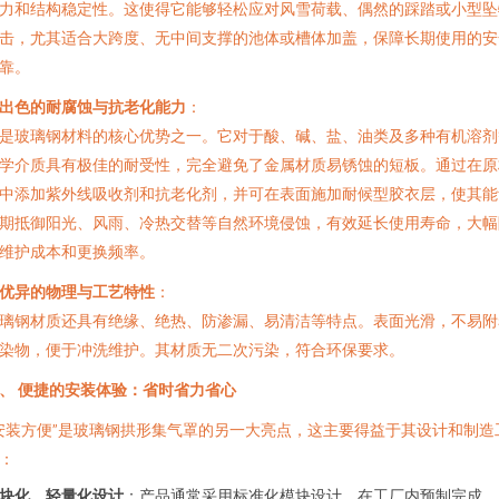
力和结构稳定性。这使得它能够轻松应对风雪荷载、偶然的踩踏或小型坠
击，尤其适合大跨度、无中间支撑的池体或槽体加盖，保障长期使用的安
靠。
出色的耐腐蚀与抗老化能力
：
是玻璃钢材料的核心优势之一。它对于酸、碱、盐、油类及多种有机溶剂
学介质具有极佳的耐受性，完全避免了金属材质易锈蚀的短板。通过在原
中添加紫外线吸收剂和抗老化剂，并可在表面施加耐候型胶衣层，使其能
期抵御阳光、风雨、冷热交替等自然环境侵蚀，有效延长使用寿命，大幅
维护成本和更换频率。
优异的物理与工艺特性
：
璃钢材质还具有绝缘、绝热、防渗漏、易清洁等特点。表面光滑，不易附
染物，便于冲洗维护。其材质无二次污染，符合环保要求。
、 便捷的安装体验：省时省力省心
安装方便”是玻璃钢拱形集气罩的另一大亮点，这主要得益于其设计和制造
：
块化、轻量化设计
：产品通常采用标准化模块设计，在工厂内预制完成，