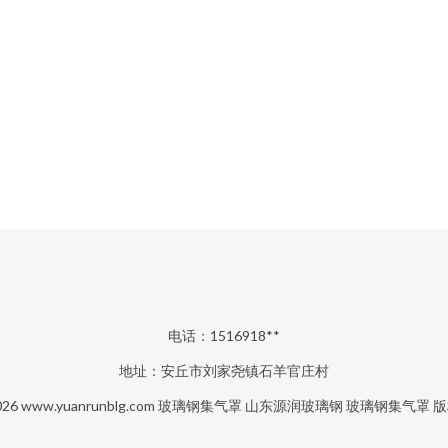
电话：1516918**
地址：安丘市刘家尧镇石羊官庄村
026
www.yuanrunblg.com
玻璃钢集气罩
山东源润玻璃钢
玻璃钢集气罩
版